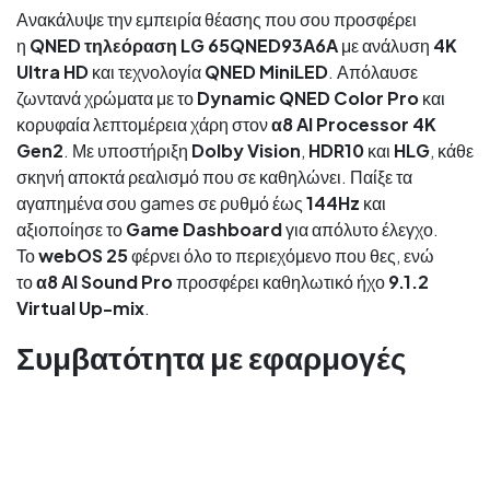
Ανακάλυψε την εμπειρία θέασης που σου προσφέρει
η
QNED τηλεόραση
LG 65QNED93A6A
με ανάλυση
4K
Ultra HD
και τεχνολογία
QNED MiniLED
. Απόλαυσε
ζωντανά χρώματα με το
Dynamic QNED Color Pro
και
κορυφαία λεπτομέρεια χάρη στον
α8 AI Processor 4K
Gen2
. Με υποστήριξη
Dolby Vision
,
HDR10
και
HLG
, κάθε
σκηνή αποκτά ρεαλισμό που σε καθηλώνει. Παίξε τα
αγαπημένα σου games σε ρυθμό έως
144Hz
και
αξιοποίησε το
Game Dashboard
για απόλυτο έλεγχο.
Το
webOS 25
φέρνει όλο το περιεχόμενο που θες, ενώ
το
α8 AI Sound Pro
προσφέρει καθηλωτικό ήχο
9.1.2
Virtual Up-mix
.
Συμβατότητα με εφαρμογές