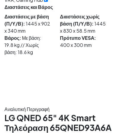
Διαστάσεις και Βάρος
Διαστάσεις με βάση
Διαστάσεις χωρίς
(Π/Υ/Β):
1445 x 902
βάση (Π/Υ/Β):
1445
x 340 mm
x 830 x 58.5 mm
Βάρος:
Με βάση:
Πρότυπο VESA:
19.8 kg // Χωρίς
400 x 300 mm
βάση: 18.6 kg
Αναλυτική Περιγραφή
LG QNED 65" 4K Smart
Τηλεόραση 65QNED93A6A