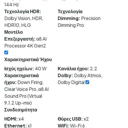
144 Hz
Τεχνολογία HDR:
Τεχνολογία
Dolby Vision, HDR,
Dimming:
Precision
HDR10, HLG
Dimming Pro
Μοντέλο
Επεξεργαστή:
α8 AI
Processor 4K Gen2
Χαρακτηριστικά Ήχου
Ισχύς ηχείων:
40 W
Κανάλια ήχου:
2.2
Χαρακτηριστικά
Dolby:
Dolby Atmos,
ήχου:
Down Firing,
Dolby Digital
Clear Voice Pro, α8 AI
Sound Pro (Virtual
9.1.2 Up-mix)
Συνδεσιμότητα
HDMI:
x4
Θύρες USB:
x2
Ethernet:
x1
WiFi:
Wi-Fi 6