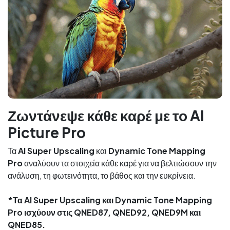
Ζωντάνεψε κάθε καρέ με το AI
Picture Pro
Τα
AI Super Upscaling
και
Dynamic Tone Mapping
Pro
αναλύουν τα στοιχεία κάθε καρέ για να βελτιώσουν την
ανάλυση, τη φωτεινότητα, το βάθος και την ευκρίνεια.
*Τα AI Super Upscaling και Dynamic Tone Mapping
Pro ισχύουν στις QNED87, QNED92, QNED9M και
QNED85.