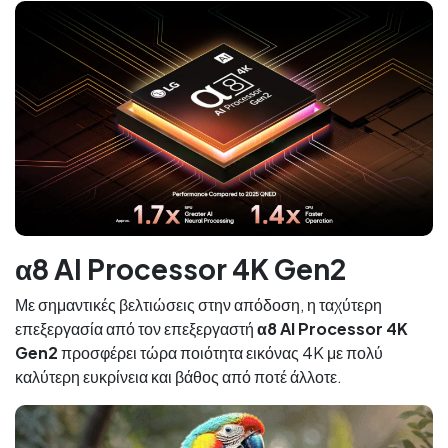
α8 AI Processor 4K Gen2
Με σημαντικές βελτιώσεις στην απόδοση, η ταχύτερη
επεξεργασία από τον επεξεργαστή
α8 AI Processor 4K
Gen2
προσφέρει τώρα ποιότητα εικόνας 4K με πολύ
καλύτερη ευκρίνεια και βάθος από ποτέ άλλοτε.