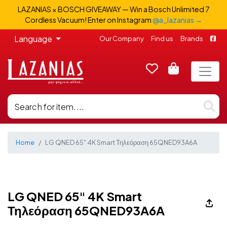
LAZANIAS × BOSCH GIVEAWAY — Win a Bosch Unlimited 7
Cordless Vacuum! Enter on Instagram
@a_lazanias →
Language
Our Company
Find us
Brands
Home
LG QNED 65" 4K Smart Τηλεόραση 65QNED93A6A
LG QNED 65" 4K Smart
Τηλεόραση 65QNED93A6A