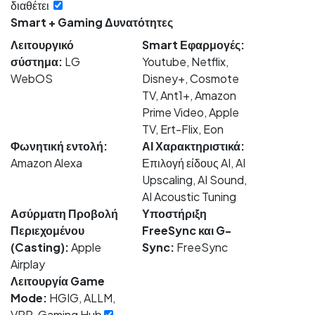
διαθέτει
Smart + Gaming Δυνατότητες
Λειτουργικό
Smart Εφαρμογές:
σύστημα:
LG
Youtube, Netflix,
WebOS
Disney+, Cosmote
TV, Ant1+, Amazon
Prime Video, Apple
TV, Ert-Flix, Eon
Φωνητική εντολή:
ΑΙ Χαρακτηριστικά:
Amazon Alexa
Επιλογή είδους AI, AI
Upscaling, AI Sound,
AI Acoustic Tuning
Ασύρματη Προβολή
Υποστήριξη
Περιεχομένου
FreeSync και G-
(Casting):
Apple
Sync:
FreeSync
Airplay
Λειτουργία Game
Mode:
HGIG, ALLM,
VRR, Gaming Hub