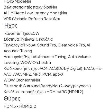
HGIG Mode
Ναι
Βελτιστοποιητής παιχνιδιού
Ναι
ALLM (Auto Low Latency Mode)
Ναι
VRR (Variable Refresh Rate)
Ναι
Ήχος
Ικανότητα Ήχου
20W
Σύστημα Ηχείων
2.0 κανάλια
Τεχνολογία Ήχου
AI Sound Pro, Clear Voice Pro, AI
Acoustic Tuning
Λειτουργίες Ήχου
AI Acoustic Tuning, Auto Volume
Leveling, WOW Orchestra
Κωδικοποιητής ήχου
AC4, AC3(Dolby Digital), EAC3, HE-
AAC, AAC, MP2, MP3, PCM, apt-X
WOW Orchestra
Ναι
Bluetooth Surround Ready
Ναι (2-way playback)
Κανάλι επιστροφής ήχου HDMI
eARC (HDMI 2)
Θύρες
HDMI
3 x HDMI 2.0