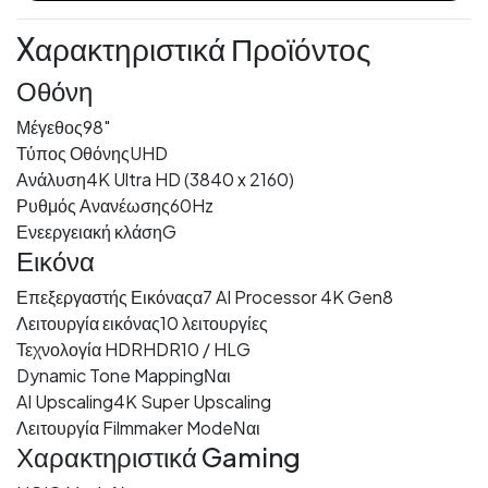
Xαρακτηριστικά Προϊόντος
Οθόνη
Μέγεθος
98"
Τύπος Οθόνης
UHD
Ανάλυση
4K Ultra HD (3840 x 2160)
Ρυθμός Ανανέωσης
60Hz
Ενεεργειακή κλάση
G
Εικόνα
Επεξεργαστής Εικόνας
α7 AI Processor 4K Gen8
Λειτουργία εικόνας
10 λειτουργίες
Τεχνολογία HDR
HDR10 / HLG
Dynamic Tone Mapping
Ναι
AI Upscaling
4K Super Upscaling
Λειτουργία Filmmaker Mode
Ναι
Χαρακτηριστικά Gaming