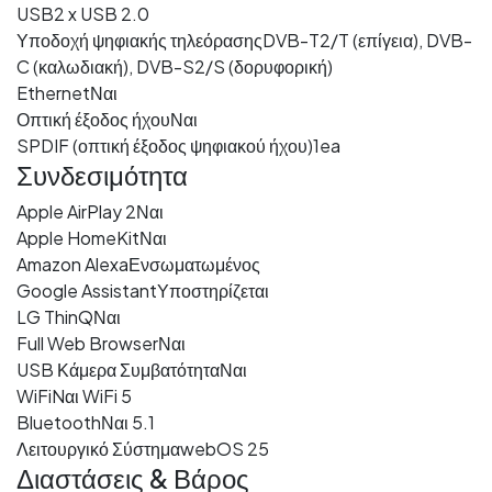
USB
2 x USB 2.0
Υποδοχή ψηφιακής τηλεόρασης
DVB-T2/T (επίγεια), DVB-
C (καλωδιακή), DVB-S2/S (δορυφορική)
Ethernet
Ναι
Οπτική έξοδος ήχου
Ναι
SPDIF (οπτική έξοδος ψηφιακού ήχου)
1ea
Συνδεσιμότητα
Apple AirPlay 2
Ναι
Apple HomeKit
Ναι
Amazon Alexa
Ενσωματωμένος
Google Assistant
Υποστηρίζεται
LG ThinQ
Ναι
Full Web Browser
Ναι
USB Κάμερα Συμβατότητα
Ναι
WiFi
Nαι WiFi 5
Bluetooth
Ναι 5.1
Λειτουργικό Σύστημα
webOS 25
Διαστάσεις & Βάρος