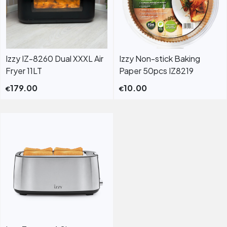
Izzy IZ-8260 Dual XXXL Air
Izzy Non-stick Baking
Fryer 11LT
Paper 50pcs IZ8219
179.00
10.00
€
€