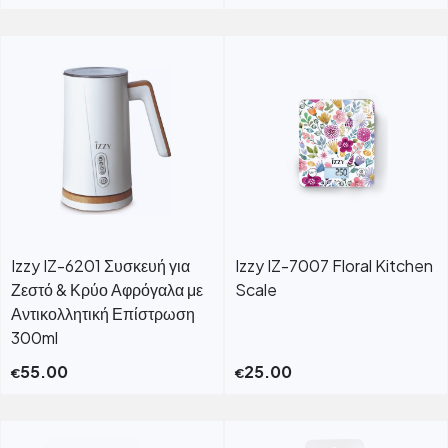
Izzy IZ-6201 Συσκευή για
Izzy IZ-7007 Floral Kitchen
Ζεστό & Κρύο Αφρόγαλα με
Scale
Αντικολλητική Επίστρωση
300ml
55.00
25.00
€
€