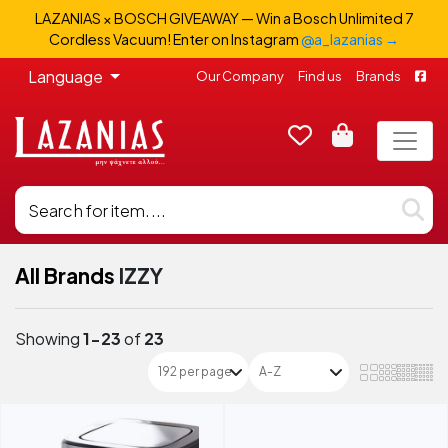
LAZANIAS × BOSCH GIVEAWAY — Win a Bosch Unlimited 7
Cordless Vacuum! Enter on Instagram
@a_lazanias →
Language
Our Company
Find us
Brands
All Brands
IZZY
Showing
1-23
of
23