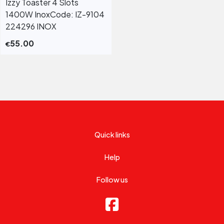
Izzy Toaster 4 Slots
1400W InoxCode: IZ-9104
224296 INOX
55.00
€
Quick links
Help
Follow us